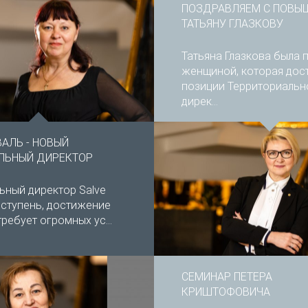
ПОЗДРАВЛЯЕМ С ПОВЫ
ТАТЬЯНУ ГЛАЗКОВУ
Татьяна Глазкова была 
женщиной, которая дос
позиции Территориальн
дирек...
ВАЛЬ - НОВЫЙ
ЛЬНЫЙ ДИРЕКТОР
ьный директор Salve
– ступень, достижение
ребует огромных ус...
CЕМИНАР ПЕТЕРА
КРИШТОФОВИЧА