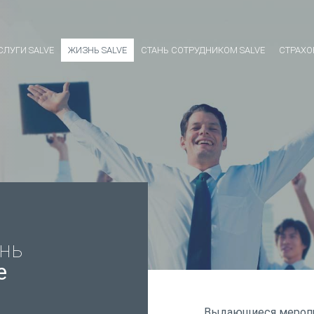
СЛУГИ SALVE
ЖИЗНЬ SALVE
СТАНЬ СОТРУДНИКОМ SALVE
СТРАХО
нь
e
Выдающиеся меропри