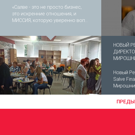
«Салве - это не просто бизнес,
это искренние отношения, и
МИССИЯ, которую уверенно воп...
НОВЫЙ Р
ДИРЕКТОР
МИРОШН
Новый Ре
Salve Fin
Мирошниче
ПРЕД