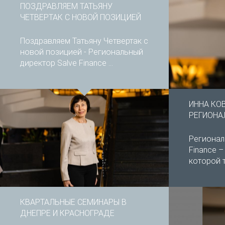
ПОЗДРАВЛЯЕМ ТАТЬЯНУ
ЧЕТВЕРТАК С НОВОЙ ПОЗИЦИЕЙ
Поздравляем Татьяну Четвертак с
новой позицией - Региональный
директор Salve Finance ...
ИННА КО
РЕГИОНА
Регионал
Finance 
которой т
КВАРТАЛЬНЫЕ СЕМИНАРЫ В
ДНЕПРЕ И КРАСНОГРАДЕ