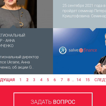
25 сентября 2021 года в
пройдет семинар Петер
Криштофовича. Семинар –
ЕГИОНАЛЬНЫЙ
 - АННА
ИЧЕНКО
гиональный директор
ance Ukraine, Анна
нко, об акции G...
ЫДУЩАЯ
СЛЕД
1
2
3
4
5
6
7
8
...
14
15
ЗАДАТЬ
ВОПРОС