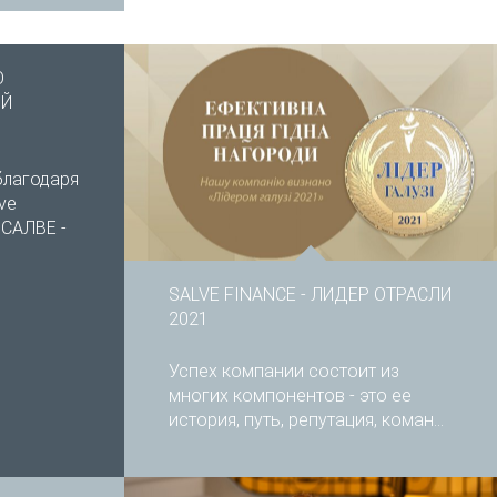
О
ОЙ
благодаря
ve
 САЛВЕ -
SALVE FINANCE - ЛИДЕР ОТРАСЛИ
2021
Успех компании состоит из
многих компонентов - это ее
история, путь, репутация, коман...