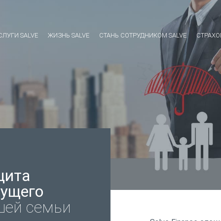
СЛУГИ SALVE
ЖИЗНЬ SALVE
СТАНЬ СОТРУДНИКОМ SALVE
СТРАХО
щита
дущего
шей семьи