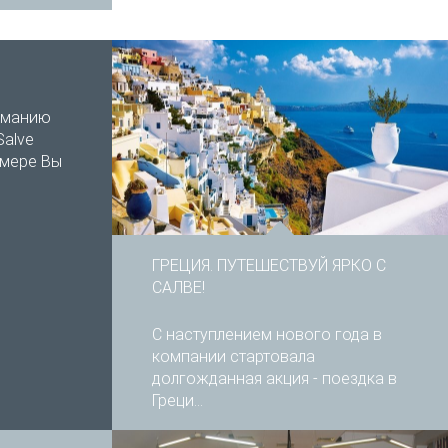
иманию
Salve
номере Вы
ГРЕЦИЯ. ПУТЕШЕСТВУЙ ЯРКО С
САЛВЕ!
С наступлением нового года в
компании стартовала
долгожданная акция - поездка в
Греци...