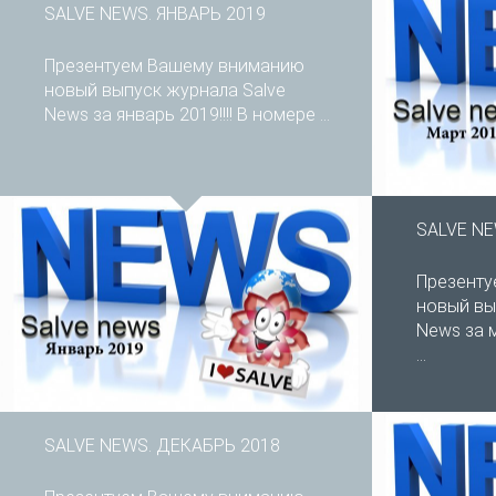
SALVE NEWS. ЯНВАРЬ 2019
Презентуем Вашему вниманию
новый выпуск журнала Salve
News за январь 2019!!!! В номере ...
SALVE NE
Презент
новый вы
News за м
...
SALVE NEWS. ДЕКАБРЬ 2018