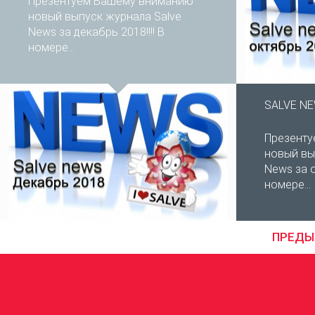
Презентуем Вашему вниманию
новый выпуск журнала Salve
News за декабрь 2018!!!! В
номере...
SALVE NE
Презент
новый вы
News за о
номере...
ПРЕД