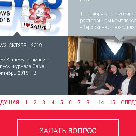
11 ноября в гостинично
ресторанном комплекс
«Верховина» проходила
завершающая в...
WS. ОКТЯБРЬ 2018
уем Вашему вниманию
пуск журнала Salve
ктябрь 2018!!!! В
ЫДУЩАЯ
СЛЕД
1
2
3
4
5
6
7
8
...
14
15
ЗАДАТЬ
ВОПРОС