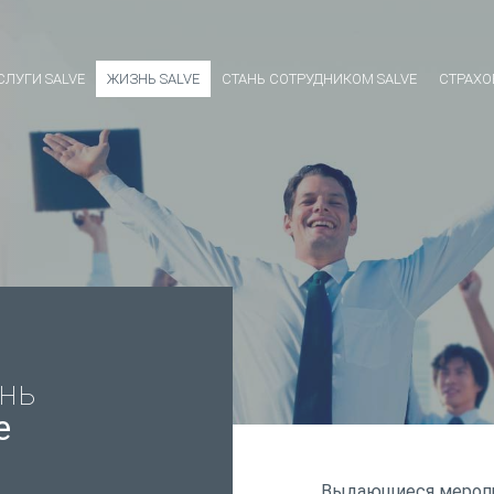
СЛУГИ SALVE
ЖИЗНЬ SALVE
СТАНЬ СОТРУДНИКОМ SALVE
СТРАХО
нь
e
Выдающиеся меропри