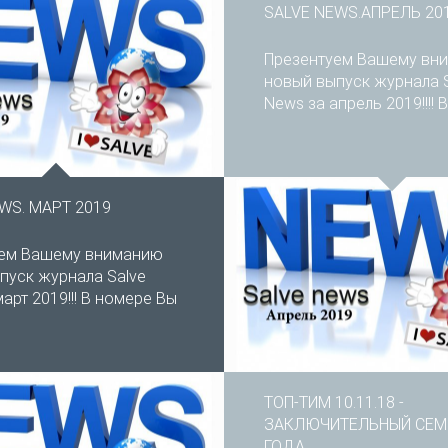
SALVE NEWS.АПРЕЛЬ 20
Презентуем Вашему вн
новый выпуск журнала 
News за апрель 2019!!!! В
WS. МАРТ 2019
уем Вашему вниманию
пуск журнала Salve
арт 2019!!! В номере Вы
ТОП-ТИМ 10.11.18 -
ЗАКЛЮЧИТЕЛЬНЫЙ СЕМ
ГОДА