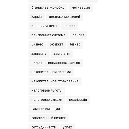
Станислав Жолобко
мотивация
Харків
достижение целей
история успеха
пенсии
пенсионная система
пенсия
бизнес
бюджет
бізнес
зарплата
зарплаты
лидер региональных офисов
накопительная система
накопительное страхование
налоговые льготы
налоговые скидки
реалізація
самореализация
собственный бизнес
сотрудничеств
успех