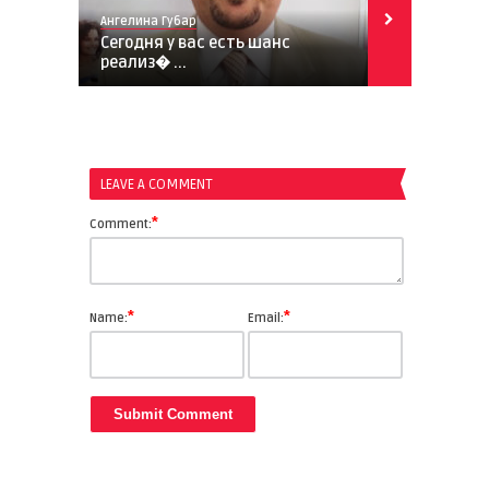
Ангелина Губар
Ангелина Губ
 и в
Сегодня у вас есть шанс
У каждого 
реализ� ...
с� ...
LEAVE A COMMENT
*
Comment:
*
*
Name:
Email: