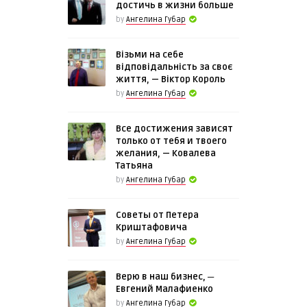
достичь в жизни больше
by
Ангелина Губар
Візьми на себе
відповідальність за своє
життя, — Віктор Король
by
Ангелина Губар
Все достижения зависят
только от тебя и твоего
желания, — Ковалева
Татьяна
by
Ангелина Губар
Советы от Петера
Криштафовича
by
Ангелина Губар
Верю в наш бизнес, ─
Евгений Малафиенко
by
Ангелина Губар