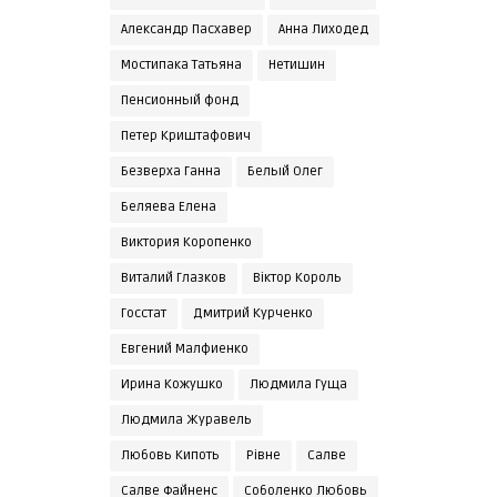
Александр Пасхавер
Анна Лиходед
Мостипака Татьяна
Нетишин
Пенсионный фонд
Петер Криштафович
Безверха Ганна
Белый Олег
Беляева Елена
Виктория Коропенко
Виталий Глазков
Віктор Король
Госстат
Дмитрий Курченко
Евгений Малфиенко
Ирина Кожушко
Людмила Гуща
Людмила Журавель
Любовь Кипоть
Рівне
Салве
Салве Файненс
Соболенко Любовь