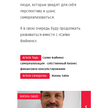
люди, которые увидят для себя
перспективу и шанс
самореализоваться.
Я в свою очередь буду продолжать
развиваться вместе с «Салве
Файненс».
·
Article Tags:
Салве Файненс
·
·
самореализация
собственный бизнес
финансовое консультирование
Article Categories:
Жизнь Salve
ЖИЗНЬ SALVE
ЖИЗНЬ SALVE