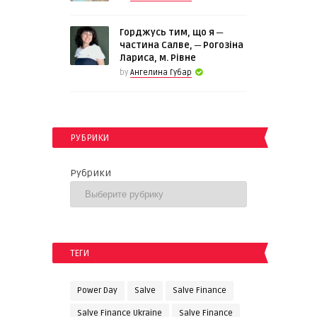
Горджусь тим, що я ─
частина Салве, ─ Рогозіна
Лариса, м. Рівне
by
Ангелина Губар
РУБРИКИ
Рубрики
ТЕГИ
Power Day
Salve
Salve Finance
Salve Finance Ukraine
Salve Finanсe