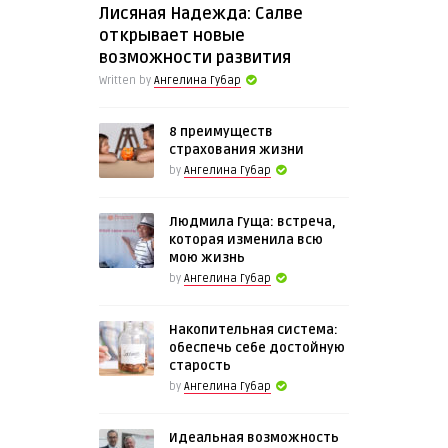
Лисяная Надежда: Салве
открывает новые
возможности развития
Written by
Ангелина Губар
8 преимуществ
страхования жизни
by
Ангелина Губар
Людмила Гуща: встреча,
которая изменила всю
мою жизнь
by
Ангелина Губар
Накопительная система:
обеспечь себе достойную
старость
by
Ангелина Губар
Идеальная возможность