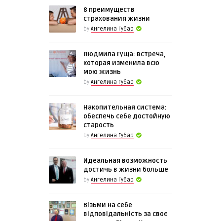
8 преимуществ
страхования жизни
by
Ангелина Губар
Людмила Гуща: встреча,
которая изменила всю
мою жизнь
by
Ангелина Губар
Накопительная система:
обеспечь себе достойную
старость
by
Ангелина Губар
Идеальная возможность
достичь в жизни больше
by
Ангелина Губар
Візьми на себе
відповідальність за своє