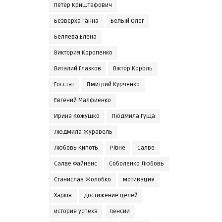
Петер Криштафович
Безверха Ганна
Белый Олег
Беляева Елена
Виктория Коропенко
Виталий Глазков
Віктор Король
Госстат
Дмитрий Курченко
Евгений Малфиенко
Ирина Кожушко
Людмила Гуща
Людмила Журавель
Любовь Кипоть
Рівне
Салве
Салве Файненс
Соболенко Любовь
Станислав Жолобко
мотивация
Харків
достижение целей
история успеха
пенсии