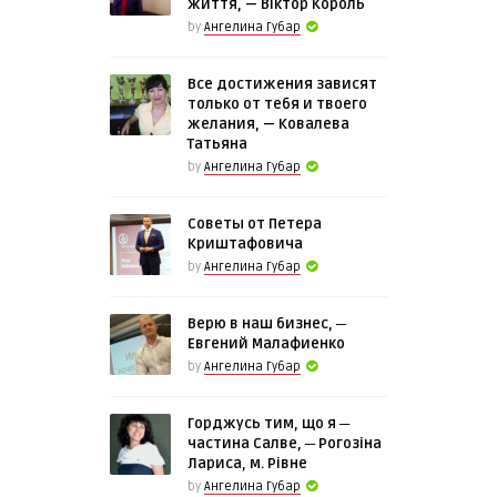
життя, — Віктор Король
by
Ангелина Губар
Все достижения зависят
только от тебя и твоего
желания, — Ковалева
Татьяна
by
Ангелина Губар
Советы от Петера
Криштафовича
by
Ангелина Губар
Верю в наш бизнес, ─
Евгений Малафиенко
by
Ангелина Губар
Горджусь тим, що я ─
частина Салве, ─ Рогозіна
Лариса, м. Рівне
by
Ангелина Губар