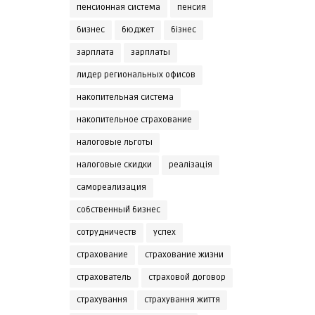
пенсионная система
пенсия
бизнес
бюджет
бізнес
зарплата
зарплаты
лидер региональных офисов
накопительная система
накопительное страхование
налоговые льготы
налоговые скидки
реалізація
самореализация
собственный бизнес
сотрудничеств
успех
страхование
страхование жизни
страхователь
страховой договор
страхування
страхування життя