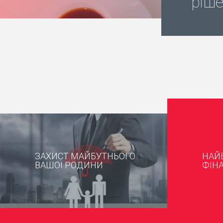
ріш
ЗАХИСТ МАЙБУТНЬОГО
НАЙ
ВАШОЇ РОДИНИ
ФІН