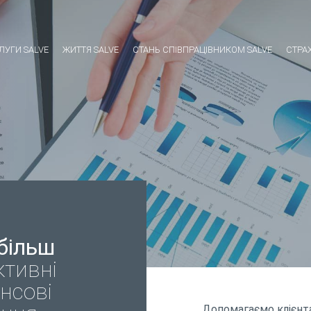
ЛУГИ SALVE
ЖИТТЯ SALVE
СТАНЬ СПІВПРАЦІВНИКОМ SALVE
СТРА
більш
ктивні
нсові
Допомагаємо клієнт