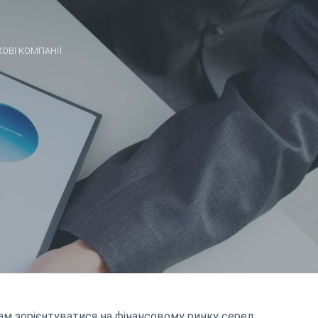
ХОВІ КОМПАНІЇ
ам зорієнтуватися на фінансовому ринку серед