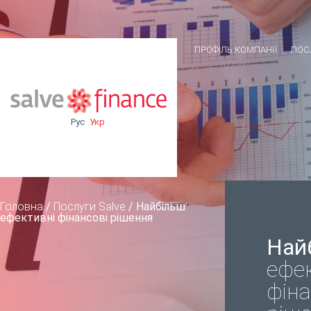
ПРОФІЛЬ КОМПАНІЇ
ПОС
Рус
Укр
Головна
/
Послуги Salve
/
Найбільш
ефективні фінансові рішення
Най
ефе
фіна