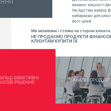
ення
великої кількості фі
На підставі аналізу 
вибираємо для кліє
його цілей.
Ми незалежні і стоїмо на стороні клієнта.
НЕ ПРОДАЄМО ПРОДУКТИ ФІНАНСО
КЛІЄНТАМ КУПИТИ ЇХ.
БІЛЬШ ЕФЕКТИВНІ
АНАЛІЗ ПРОДУКТ
АНСОВІ РІШЕННЯ