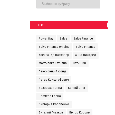
ТЕГИ
Power Day
Salve
Salve Finance
Salve Finance Ukraine
Salve Finanсe
Александр Пасхавер
Анна Лиходед
Мостипака Татьяна
Нетишин
Пенсионный фонд
Петер Криштафович
Безверха Ганна
Белый Олег
Беляева Елена
Виктория Коропенко
Виталий Глазков
Віктор Король