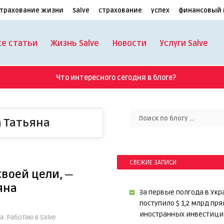
трахование жизни
Salve
страхование
успех
финансовый 
се статьи
Жизнь Salve
Новости
Услуги Salve
Что интересного сегодня в блоге?
 Татьяна
СВЕЖИЕ ЗАПИСИ
своей цели, ─
яна
За первые полгода в Укр
поступило $ 1,2 млрд пр
иностранных инвестици
. Работаю в Salve