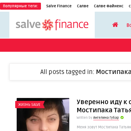
Популярные теги:
Salve Finance
Салве
Салве Файненс
с
В
All posts tagged in:
Мостипака
Уверенно иду к 
ЖИЗНЬ SALVE
Мостипака Тать
Written by
Ангелина Губар
Меня зовут Мостипака Татьяна