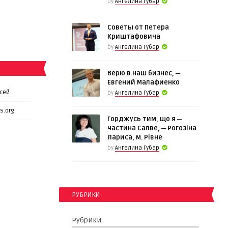
by
Ангелина Губар
Советы от Петера
Криштафовича
by
Ангелина Губар
Верю в наш бизнес, ─
Евгений Малафиенко
сей
by
Ангелина Губар
s.org
Горджусь тим, що я ─
частина Салве, ─ Рогозіна
Лариса, м. Рівне
by
Ангелина Губар
РУБРИКИ
Рубрики