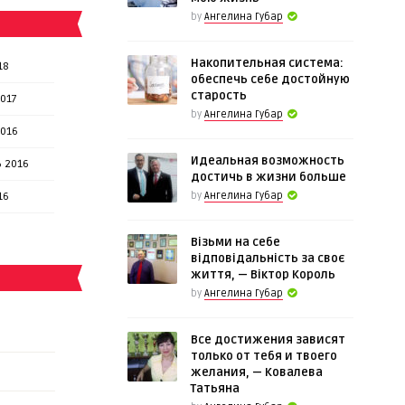
by
Ангелина Губар
Накопительная система:
18
обеспечь себе достойную
старость
017
by
Ангелина Губар
2016
Идеальная возможность
 2016
достичь в жизни больше
16
by
Ангелина Губар
Візьми на себе
відповідальність за своє
життя, — Віктор Король
by
Ангелина Губар
Все достижения зависят
только от тебя и твоего
желания, — Ковалева
Татьяна