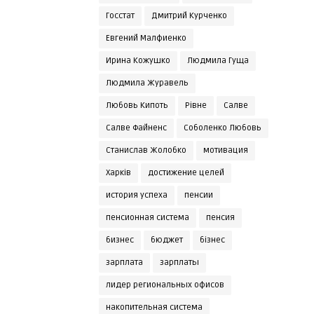
Госстат
Дмитрий Курченко
Евгений Малфиенко
Ирина Кожушко
Людмила Гуща
Людмила Журавель
Любовь Кипоть
Рівне
Салве
Салве Файненс
Соболенко Любовь
Станислав Жолобко
мотивация
Харків
достижение целей
история успеха
пенсии
пенсионная система
пенсия
бизнес
бюджет
бізнес
зарплата
зарплаты
лидер региональных офисов
накопительная система