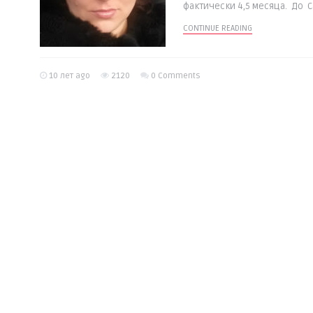
фактически 4,5 месяца. До Са
CONTINUE READING
10 лет ago
2120
0 Comments