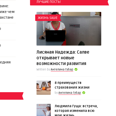
ЛУЧШИЕ ПОСТЫ
аине:
ниже чем
захстане
ЖИЗНЬ SALVE
о
е
Лисяная Надежда: Салве
открывает новые
редняя
возможности развития
Written by
Ангелина Губар
8 преимуществ
страхования жизни
by
Ангелина Губар
Людмила Гуща: встреча,
которая изменила всю
мою жизнь