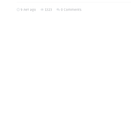
9 лет ago
1323
0 Comments