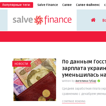
Популярные теги:
Salve Finance
Салве
Салве Файненс
с
В
По данным Госс
НОВОСТИ
зарплата украи
уменьшилась на
Written by
Ангелина Губар
Средняя заработная плата укр
сравнению с декабрем уменьш
CONTINUE READING