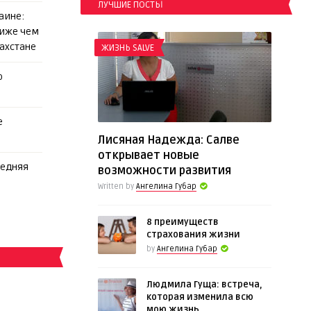
ЛУЧШИЕ ПОСТЫ
аине:
ниже чем
захстане
ЖИЗНЬ SALVE
о
е
Лисяная Надежда: Салве
открывает новые
редняя
возможности развития
Written by
Ангелина Губар
8 преимуществ
страхования жизни
by
Ангелина Губар
Людмила Гуща: встреча,
которая изменила всю
мою жизнь