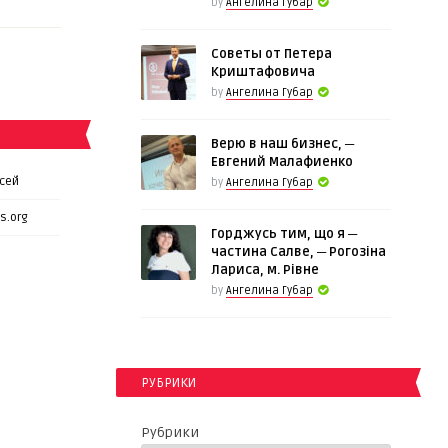
by
Ангелина Губар
Советы от Петера
Криштафовича
by
Ангелина Губар
Верю в наш бизнес, ─
Евгений Малафиенко
сей
by
Ангелина Губар
s.org
Горджусь тим, що я ─
частина Салве, ─ Рогозіна
Лариса, м. Рівне
by
Ангелина Губар
РУБРИКИ
Рубрики