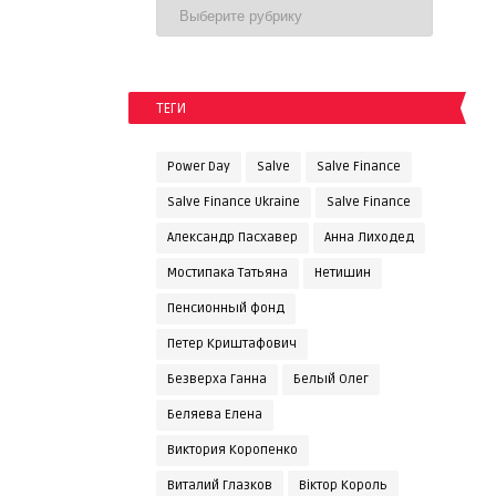
ТЕГИ
Power Day
Salve
Salve Finance
Salve Finance Ukraine
Salve Finanсe
Александр Пасхавер
Анна Лиходед
Мостипака Татьяна
Нетишин
Пенсионный фонд
Петер Криштафович
Безверха Ганна
Белый Олег
Беляева Елена
Виктория Коропенко
Виталий Глазков
Віктор Король