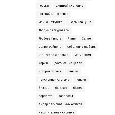
Госстат
Дмитрий Курченко
Евгений Малфиенко
Ирина Кожушко
Людмила Гуща
Людмила Журавель
Любовь Кипоть
Рівне
Салве
Салве Файненс
Соболенко Любовь
Станислав Жолобко
мотивация
Харків
достижение целей
история успеха
пенсии
пенсионная система
пенсия
бизнес
бюджет
бізнес
зарплата
зарплаты
лидер региональных офисов
накопительная система