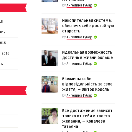
by
Ангелина Губар
Накопительная система:
18
обеспечь себе достойную
старость
017
by
Ангелина Губар
2016
Идеальная возможность
 2016
достичь в жизни больше
16
by
Ангелина Губар
Візьми на себе
відповідальність за своє
життя, — Віктор Король
by
Ангелина Губар
Все достижения зависят
только от тебя и твоего
желания, — Ковалева
Татьяна