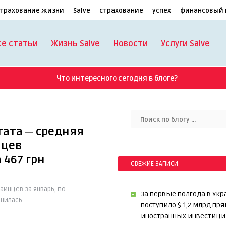
трахование жизни
Salve
страхование
успех
финансовый 
се статьи
Жизнь Salve
Новости
Услуги Salve
Что интересного сегодня в блоге?
тата ─ средняя
нцев
 467 грн
СВЕЖИЕ ЗАПИСИ
аинцев за январь, по
За первые полгода в Укр
илась ..
поступило $ 1,2 млрд пр
иностранных инвестици