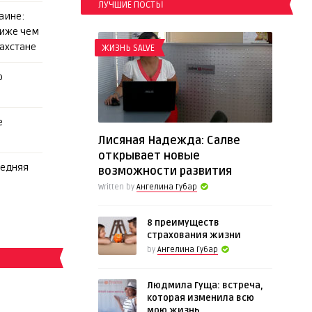
ЛУЧШИЕ ПОСТЫ
аине:
ниже чем
захстане
ЖИЗНЬ SALVE
о
е
Лисяная Надежда: Салве
открывает новые
редняя
возможности развития
Written by
Ангелина Губар
8 преимуществ
страхования жизни
by
Ангелина Губар
Людмила Гуща: встреча,
которая изменила всю
мою жизнь