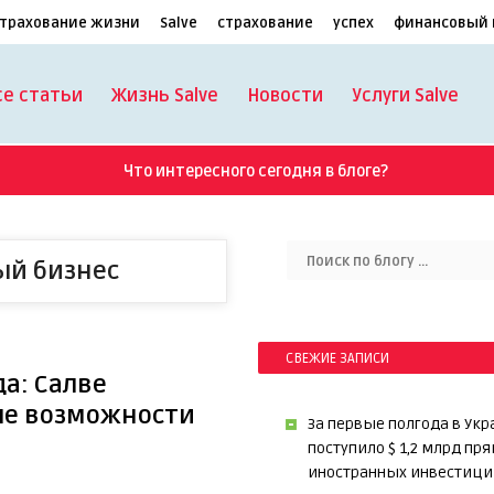
трахование жизни
Salve
страхование
успех
финансовый 
се статьи
Жизнь Salve
Новости
Услуги Salve
Что интересного сегодня в блоге?
ый бизнес
СВЕЖИЕ ЗАПИСИ
а: Салве
ые возможности
За первые полгода в Укр
поступило $ 1,2 млрд пр
иностранных инвестици