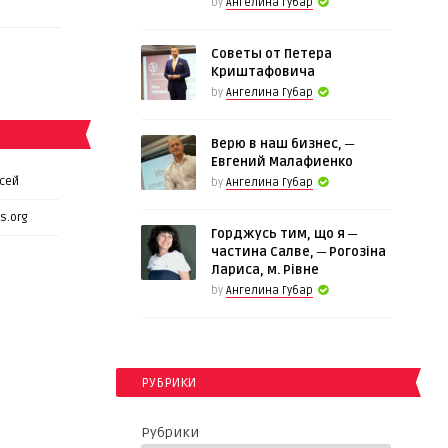
by
Ангелина Губар
Советы от Петера
Криштафовича
by
Ангелина Губар
Верю в наш бизнес, ─
Евгений Малафиенко
сей
by
Ангелина Губар
s.org
Горджусь тим, що я ─
частина Салве, ─ Рогозіна
Лариса, м. Рівне
by
Ангелина Губар
РУБРИКИ
Рубрики