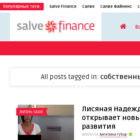
Популярные теги:
Salve Finance
Салве
Салве Файненс
с
В
All posts tagged in:
собственн
Лисяная Надежд
ЖИЗНЬ SALVE
открывает нов
развития
Written by
Ангелина Губар