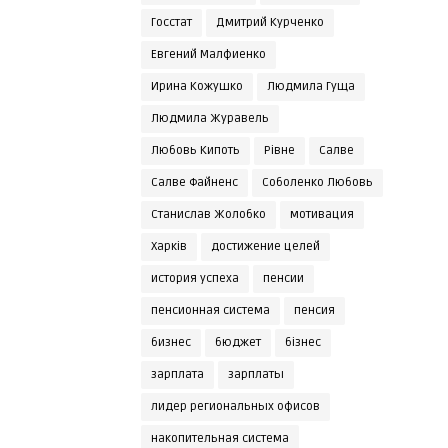
Госстат
Дмитрий Курченко
Евгений Малфиенко
Ирина Кожушко
Людмила Гуща
Людмила Журавель
Любовь Кипоть
Рівне
Салве
Салве Файненс
Соболенко Любовь
Станислав Жолобко
мотивация
Харків
достижение целей
история успеха
пенсии
пенсионная система
пенсия
бизнес
бюджет
бізнес
зарплата
зарплаты
лидер региональных офисов
накопительная система