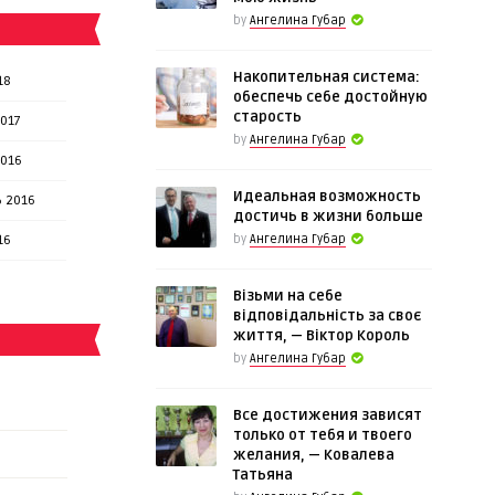
by
Ангелина Губар
Накопительная система:
18
обеспечь себе достойную
старость
017
by
Ангелина Губар
2016
Идеальная возможность
 2016
достичь в жизни больше
16
by
Ангелина Губар
Візьми на себе
відповідальність за своє
життя, — Віктор Король
by
Ангелина Губар
Все достижения зависят
только от тебя и твоего
желания, — Ковалева
Татьяна