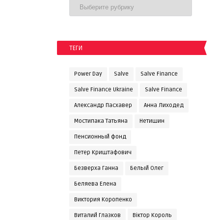
ТЕГИ
Power Day
Salve
Salve Finance
Salve Finance Ukraine
Salve Finanсe
Александр Пасхавер
Анна Лиходед
Мостипака Татьяна
Нетишин
Пенсионный фонд
Петер Криштафович
Безверха Ганна
Белый Олег
Беляева Елена
Виктория Коропенко
Виталий Глазков
Віктор Король