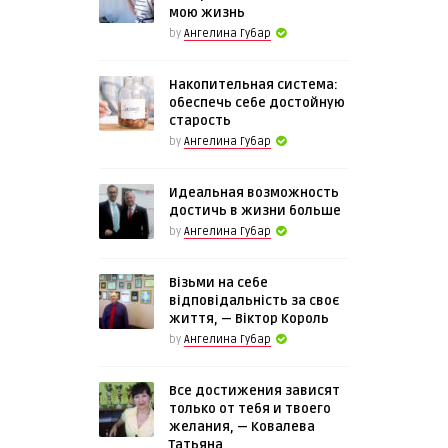
мою жизнь
by
Ангелина Губар
Накопительная система:
обеспечь себе достойную
старость
by
Ангелина Губар
Идеальная возможность
достичь в жизни больше
by
Ангелина Губар
Візьми на себе
відповідальність за своє
життя, — Віктор Король
by
Ангелина Губар
Все достижения зависят
только от тебя и твоего
желания, — Ковалева
Татьяна