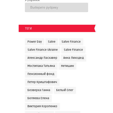
ТЕГИ
Power Day
Salve
Salve Finance
Salve Finance Ukraine
Salve Finanсe
Александр Пасхавер
Анна Лиходед
Мостипака Татьяна
Нетишин
Пенсионный фонд
Петер Криштафович
Безверха Ганна
Белый Олег
Беляева Елена
Виктория Коропенко