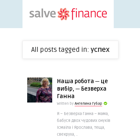
All posts tagged in:
успех
Наша робота ─ це
вибір, ─ Безверха
Ганна
Written by
Ангелина Губар
Я – Безверха Ганна – мама,
бабуся двох чудових онуків
Ісмаіла і Ярослава, теща,
свекруха, ..