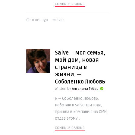
CONTINUE READING
10 лет ago
1756
Salve ─ моя семья,
мой дом, новая
страница в
жизни, ─
Соболенко Любовь
Written by
Ангелина Губар
Я — Соболенко Любовь.
Работаю в Salve три года,
пришла в компанию из СМИ,
отдав этому ..
CONTINUE READING