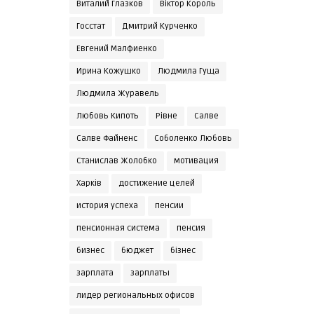
Виталий Глазков
Віктор Король
Госстат
Дмитрий Курченко
Евгений Малфиенко
Ирина Кожушко
Людмила Гуща
Людмила Журавель
Любовь Кипоть
Рівне
Салве
Салве Файненс
Соболенко Любовь
Станислав Жолобко
мотивация
Харків
достижение целей
история успеха
пенсии
пенсионная система
пенсия
бизнес
бюджет
бізнес
зарплата
зарплаты
лидер региональных офисов