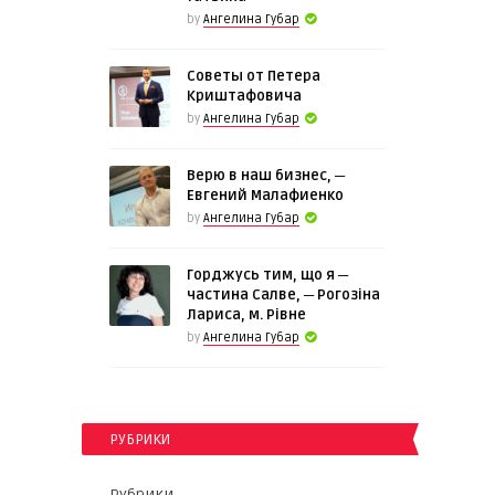
by
Ангелина Губар
Советы от Петера
Криштафовича
by
Ангелина Губар
Верю в наш бизнес, ─
Евгений Малафиенко
by
Ангелина Губар
Горджусь тим, що я ─
частина Салве, ─ Рогозіна
Лариса, м. Рівне
by
Ангелина Губар
РУБРИКИ
Рубрики