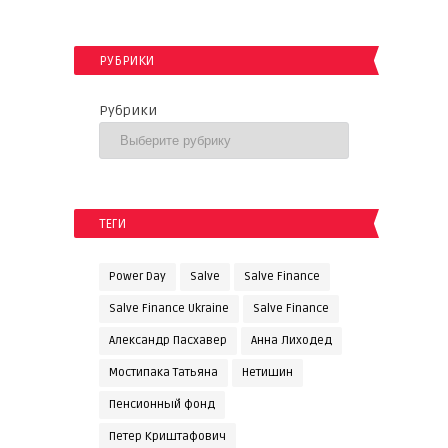
РУБРИКИ
Рубрики
ТЕГИ
Power Day
Salve
Salve Finance
Salve Finance Ukraine
Salve Finanсe
Александр Пасхавер
Анна Лиходед
Мостипака Татьяна
Нетишин
Пенсионный фонд
Петер Криштафович