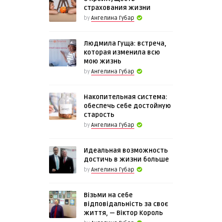
страхования жизни
by
Ангелина Губар
Людмила Гуща: встреча,
которая изменила всю
мою жизнь
by
Ангелина Губар
Накопительная система:
обеспечь себе достойную
старость
by
Ангелина Губар
Идеальная возможность
достичь в жизни больше
by
Ангелина Губар
Візьми на себе
відповідальність за своє
життя, — Віктор Король