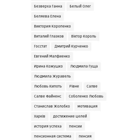
Безверха Ганна
Белый Олег
Беляева Елена
Виктория Коропенко
Виталий Глазков
Віктор Король
Госстат
Дмитрий Курченко
Евгений Малфиенко
Ирина Кожушко
Людмила Гуща
Людмила Журавель
Любовь Кипоть
Рівне
Салве
Салве Файненс
Соболенко Любовь
Станислав Жолобко
мотивация
Харків
достижение целей
история успеха
пенсии
пенсионная система
пенсия