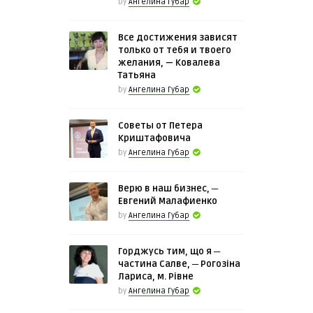
by
Ангелина Губар
Все достижения зависят
только от тебя и твоего
желания, — Ковалева
Татьяна
by
Ангелина Губар
Советы от Петера
Криштафовича
by
Ангелина Губар
Верю в наш бизнес, ─
Евгений Малафиенко
by
Ангелина Губар
Горджусь тим, що я ─
частина Салве, ─ Рогозіна
Лариса, м. Рівне
by
Ангелина Губар