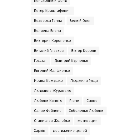
Пенсионный фонд
Петер Криштафович
Безверха Ганна
Белый Олег
Беляева Елена
Виктория Коропенко
Виталий Глазков
Віктор Король
Госстат
Дмитрий Курченко
Евгений Малфиенко
Ирина Кожушко
Людмила Гуща
Людмила Журавель
Любовь Кипоть
Рівне
Салве
Салве Файненс
Соболенко Любовь
Станислав Жолобко
мотивация
Харків
достижение целей