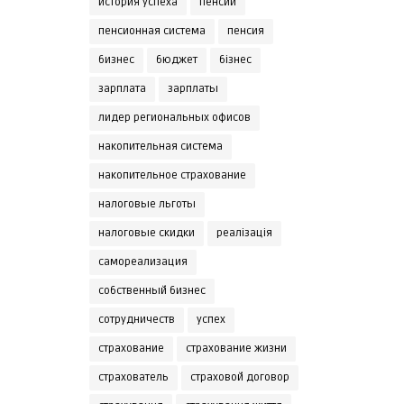
история успеха
пенсии
пенсионная система
пенсия
бизнес
бюджет
бізнес
зарплата
зарплаты
лидер региональных офисов
накопительная система
накопительное страхование
налоговые льготы
налоговые скидки
реалізація
самореализация
собственный бизнес
сотрудничеств
успех
страхование
страхование жизни
страхователь
страховой договор