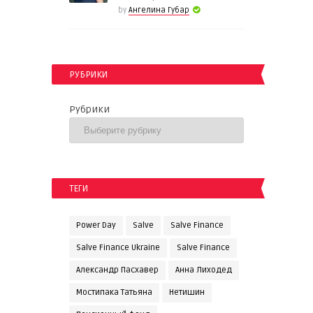
by
Ангелина Губар
РУБРИКИ
Рубрики
ТЕГИ
Power Day
Salve
Salve Finance
Salve Finance Ukraine
Salve Finanсe
Александр Пасхавер
Анна Лиходед
Мостипака Татьяна
Нетишин