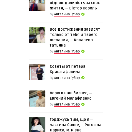
відповідальність за своє
життя, — Віктор Король
by
Ангелина Губар
Все достижения зависят
только от тебя и твоего
желания, — Ковалева
Татьяна
by
Ангелина Губар
Советы от Петера
Криштафовича
by
Ангелина Губар
Верю в наш бизнес, ─
Евгений Малафиенко
by
Ангелина Губар
Горджусь тим, що я ─
частина Салве, ─ Рогозіна
Лариса, м. Рівне