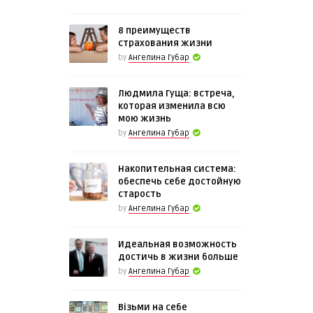
8 преимуществ
страхования жизни
by
Ангелина Губар
Людмила Гуща: встреча,
которая изменила всю
мою жизнь
by
Ангелина Губар
Накопительная система:
обеспечь себе достойную
старость
by
Ангелина Губар
Идеальная возможность
достичь в жизни больше
by
Ангелина Губар
Візьми на себе