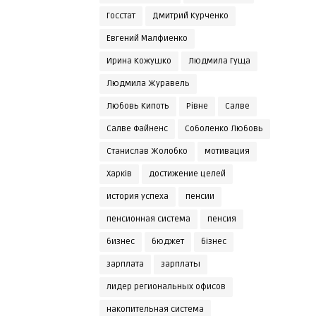
Госстат
Дмитрий Курченко
Евгений Малфиенко
Ирина Кожушко
Людмила Гуща
Людмила Журавель
Любовь Кипоть
Рівне
Салве
Салве Файненс
Соболенко Любовь
Станислав Жолобко
мотивация
Харків
достижение целей
история успеха
пенсии
пенсионная система
пенсия
бизнес
бюджет
бізнес
зарплата
зарплаты
лидер региональных офисов
накопительная система