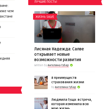
ЛУЧШИЕ ПОСТЫ
аине:
ниже чем
захстане
ЖИЗНЬ SALVE
о
е
Лисяная Надежда: Салве
открывает новые
редняя
возможности развития
Written by
Ангелина Губар
8 преимуществ
страхования жизни
by
Ангелина Губар
Людмила Гуща: встреча,
которая изменила всю
мою жизнь