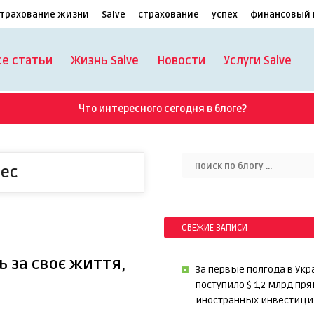
трахование жизни
Salve
страхование
успех
финансовый 
се статьи
Жизнь Salve
Новости
Услуги Salve
Что интересного сегодня в блоге?
нес
СВЕЖИЕ ЗАПИСИ
ь за своє життя,
За первые полгода в Укр
поступило $ 1,2 млрд пр
иностранных инвестици