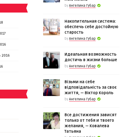
by
Ангелина Губар
Накопительная система:
18
обеспечь себе достойную
старость
017
by
Ангелина Губар
2016
Идеальная возможность
 2016
достичь в жизни больше
16
by
Ангелина Губар
Візьми на себе
відповідальність за своє
життя, — Віктор Король
by
Ангелина Губар
Все достижения зависят
только от тебя и твоего
желания, — Ковалева
Татьяна