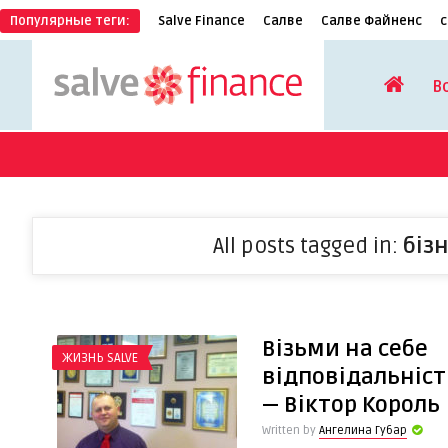
Популярные теги:
Salve Finance
Салве
Салве Файненс
с
В
All posts tagged in:
біз
Візьми на себе
ЖИЗНЬ SALVE
відповідальніст
— Віктор Король
Written by
Ангелина Губар