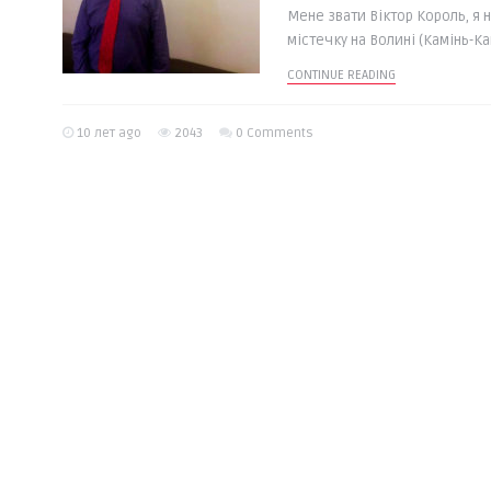
Мене звати Віктор Король, я 
містечку на Волині (Камінь-Каш
CONTINUE READING
10 лет ago
2043
0 Comments