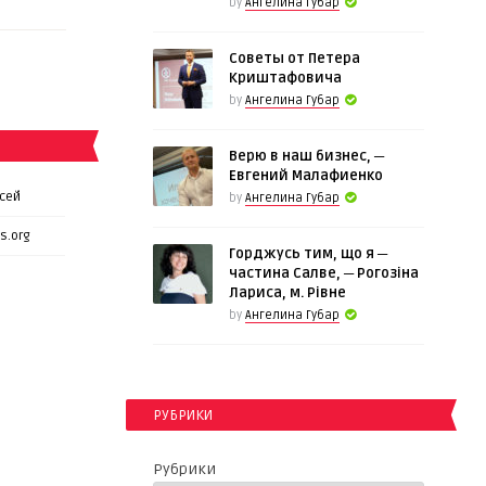
by
Ангелина Губар
Советы от Петера
Криштафовича
by
Ангелина Губар
Верю в наш бизнес, ─
Евгений Малафиенко
сей
by
Ангелина Губар
s.org
Горджусь тим, що я ─
частина Салве, ─ Рогозіна
Лариса, м. Рівне
by
Ангелина Губар
РУБРИКИ
Рубрики