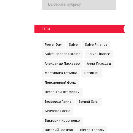
ТЕГИ
Power Day
Salve
Salve Finance
Salve Finance Ukraine
Salve Finanсe
Александр Пасхавер
Анна Лиходед
Мостипака Татьяна
Нетишин
Пенсионный фонд
Петер Криштафович
Безверха Ганна
Белый Олег
Беляева Елена
Виктория Коропенко
Виталий Глазков
Віктор Король